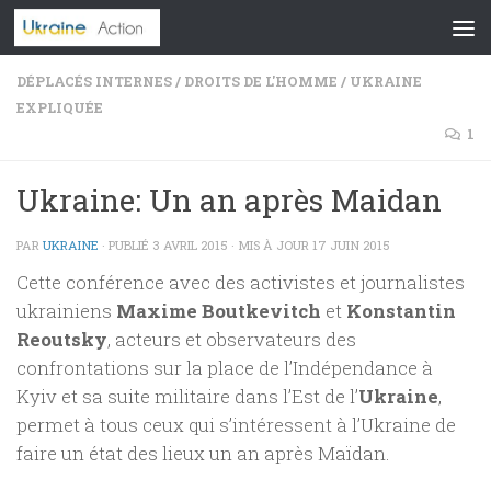
Skip to content
DÉPLACÉS INTERNES
/
DROITS DE L'HOMME
/
UKRAINE
EXPLIQUÉE
1
Ukraine: Un an après Maidan
PAR
UKRAINE
· PUBLIÉ
3 AVRIL 2015
· MIS À JOUR
17 JUIN 2015
Cette conférence avec des activistes et journalistes
ukrainiens
Maxime Boutkevitch
et
Konstantin
Reoutsky
, acteurs et observateurs des
confrontations sur la place de l’Indépendance à
Kyiv et sa suite militaire dans l’Est de l’
Ukraine
,
permet à tous ceux qui s’intéressent à l’Ukraine de
faire un état des lieux un an après Maïdan.