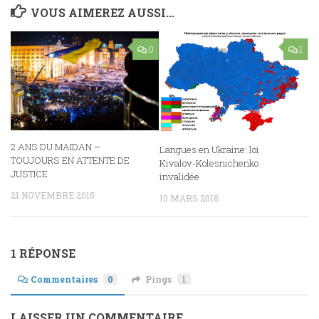
VOUS AIMEREZ AUSSI...
0
1
2 ANS DU MAIDAN –
Langues en Ukraine: loi
TOUJOURS EN ATTENTE DE
Kivalov-Kolesnichenko
JUSTICE
invalidée
21 NOVEMBRE 2015
10 MARS 2018
1 RÉPONSE
Commentaires
0
Pings
1
LAISSER UN COMMENTAIRE