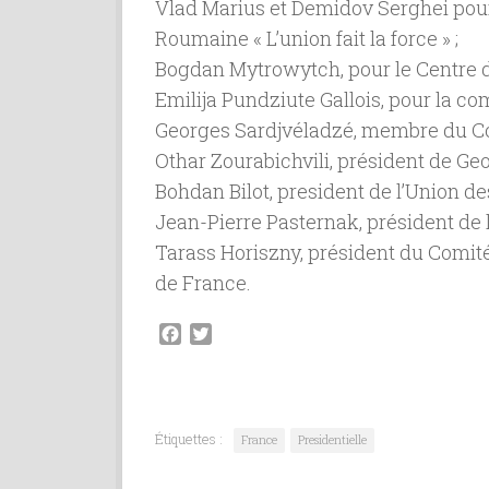
Vlad Marius et Demidov Serghei pou
Roumaine « L’union fait la force » ;
Bogdan Mytrowytch, pour le Centre d
Emilija Pundziute Gallois, pour la c
Georges Sardjvéladzé, membre du Co
Othar Zourabichvili, président de Ge
Bohdan Bilot, president de l’Union d
Jean-Pierre Pasternak, président de 
Tarass Horiszny, président du Comi
de France.
Facebook
Twitter
Étiquettes :
France
Presidentielle