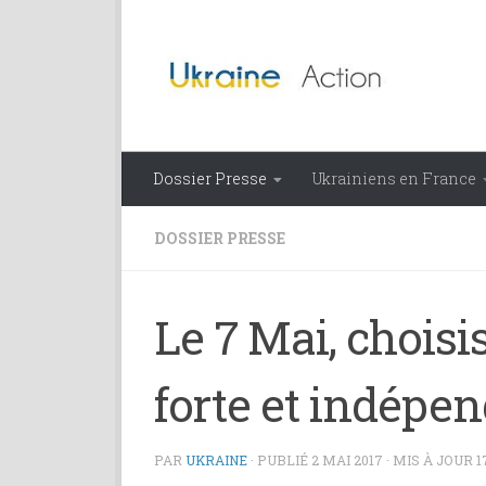
Skip to content
Dossier Presse
Ukrainiens en France
DOSSIER PRESSE
Le 7 Mai, chois
forte et indépe
PAR
UKRAINE
· PUBLIÉ
2 MAI 2017
· MIS À JOUR
1