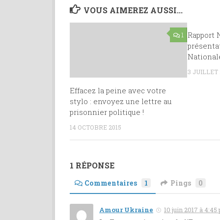
VOUS AIMEREZ AUSSI...
Rapport 
1
présenta
National
3 JUILLET 
Effacez la peine avec votre
stylo : envoyez une lettre au
prisonnier politique !
14 OCTOBRE 2015
1 RÉPONSE
Commentaires
1
Pings
0
Amour Ukraine
10 juin 2017 à 4:45