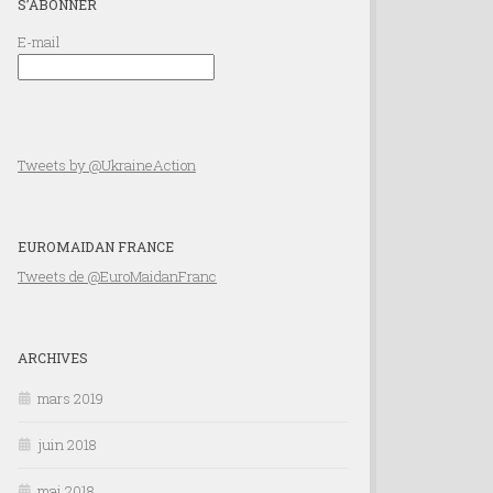
S’ABONNER
E-mail
Tweets by @UkraineAction
EUROMAIDAN FRANCE
Tweets de @EuroMaidanFranc
ARCHIVES
mars 2019
juin 2018
mai 2018