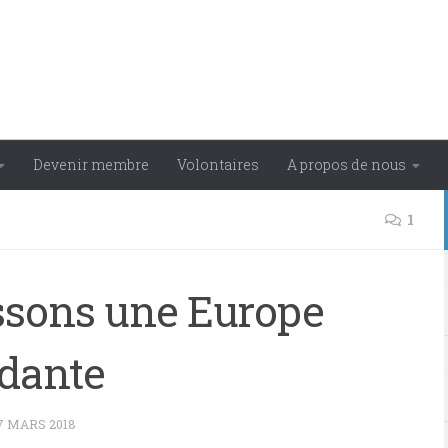
Devenir membre
Volontaires
A propos de nous
1
issons une Europe
ndante
7 MARS 2018