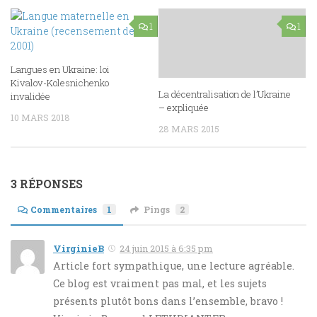
1
1
Langues en Ukraine: loi
Kivalov-Kolesnichenko
La décentralisation de l’Ukraine
invalidée
– expliquée
10 MARS 2018
28 MARS 2015
3 RÉPONSES
Commentaires
1
Pings
2
VirginieB
24 juin 2015 à 6:35 pm
Article fort sympathique, une lecture agréable.
Ce blog est vraiment pas mal, et les sujets
présents plutôt bons dans l’ensemble, bravo !