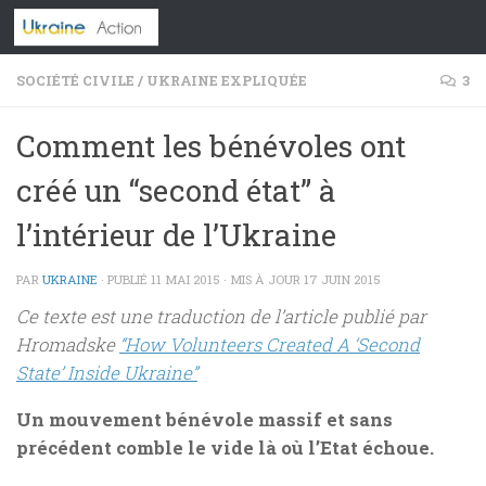
Skip to content
SOCIÉTÉ CIVILE
/
UKRAINE EXPLIQUÉE
3
Comment les bénévoles ont
créé un “second état” à
l’intérieur de l’Ukraine
PAR
UKRAINE
· PUBLIÉ
11 MAI 2015
· MIS À JOUR
17 JUIN 2015
Ce texte est une traduction de l’article publié par
Hromadske
“How Volunteers Created A ‘Second
State’ Inside Ukraine”
Un mouvement bénévole massif et sans
précédent comble le vide là où l’Etat échoue.