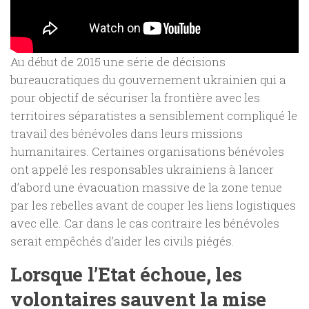
Au début de 2015 une série de décisions
bureaucratiques du gouvernement ukrainien qui a
pour objectif de sécuriser la frontière avec les
territoires séparatistes a sensiblement compliqué le
travail des bénévoles dans leurs missions
humanitaires. Certaines organisations bénévoles
ont appelé les responsables ukrainiens à lancer
d’abord une évacuation massive de la zone tenue
par les rebelles avant de couper les liens logistiques
avec elle. Car dans le cas contraire les bénévoles
serait empêchés d’aider les civils piégés.
Lorsque l’Etat échoue, les
volontaires sauvent la mise