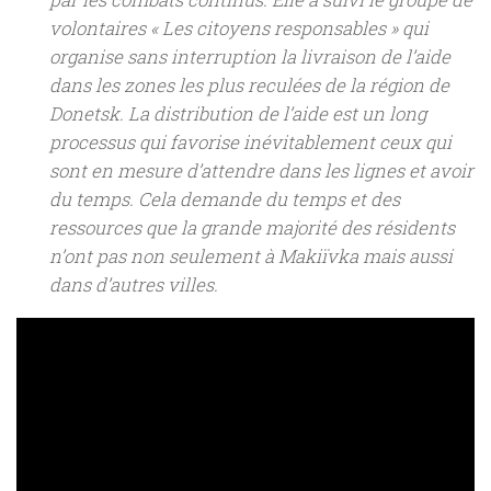
volontaires « Les citoyens responsables » qui
organise sans interruption la livraison de l’aide
dans les zones les plus reculées de la région de
Donetsk. La distribution de l’aide est un long
processus qui favorise inévitablement ceux qui
sont en mesure d’attendre dans les lignes et avoir
du temps. Cela demande du temps et des
ressources que la grande majorité des résidents
n’ont pas non seulement à Makiïvka mais aussi
dans d’autres villes.