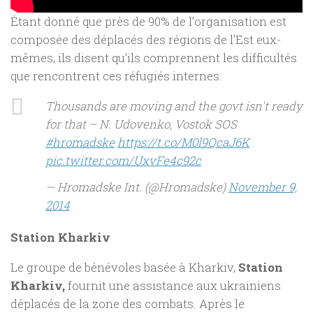
Étant donné que près de 90% de l’organisation est
composée des déplacés des régions de l’Est eux-
mêmes, ils disent qu’ils comprennent les difficultés
que rencontrent ces réfugiés internes.
Thousands are moving and the govt isn't ready
for that – N. Udovenko, Vostok SOS
#hromadske
https://t.co/M0l9QcaJ6K
pic.twitter.com/UxvFe4c92c
— Hromadske Int. (@Hromadske)
November 9,
2014
Station Kharkiv
Le groupe de bénévoles basée à Kharkiv,
Station
Kharkiv,
fournit une assistance aux ukrainiens
déplacés de la zone des combats. Après le