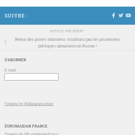
SUIVRE :
ARTICLE PRÉCÉDENT
Retour des procès staliniens: n’oublions pas les prisonniers
politiques ukrainiens en Russie !
S’ABONNER
E-mail
Tweets by @UkraineAction
EUROMAIDAN FRANCE
Tweets de @EuroMaidanFranc