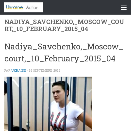
Skip to content
NADIYA_SAVCHENKO,_MOSCOW_COU
RT,_10_FEBRUARY_2015_04
Nadiya_Savchenko,_Moscow_
court,_10_February_2015_04
PAR
UKRAINE
·
16 SEPTEMBRE 2015