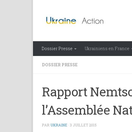
Skip to content
Dossier Presse
Ukrainiens en France
DOSSIER PRESSE
Rapport Nemtsov
l’Assemblée Nat
PAR
UKRAINE
·
3 JUILLET 2015