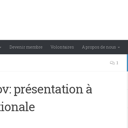
Devenir membre
Volontaires
A propos de nous
1
: présentation à
ionale