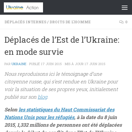
Skip to content
DÉPLACÉS INTERNES
/
DROITS DE L'HOMME
0
Déplacés de l’Est de l’Ukraine:
en mode survie
PAR
UKRAINE
· PUBLIÉ
17 JUIN 2015
· MIS À JOUR
17 JUIN 2015
Nous reproduisons ici le témoignage d’une
citoyenne russe, qui s’est rendue en Ukraine pour
voir la situation de ses propres yeux, initialement
publié sur son
blog
.
Selon
les statistiques du Haut Commissariat des
Nations Unis pour les réfugiés
, à la date du 8 juin
2015, 1,332 millions de personnes ont été déplacées