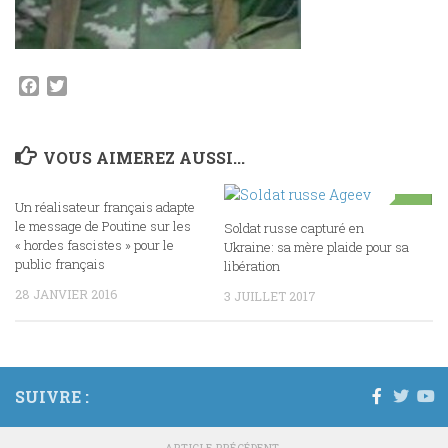
Facebook
Twitter
VOUS AIMEREZ AUSSI...
Un réalisateur français adapte
2
0
le message de Poutine sur les
Soldat russe capturé en
« hordes fascistes » pour le
Ukraine: sa mère plaide pour sa
public français
libération
28 JANVIER 2016
3 JUILLET 2017
SUIVRE :
ARTICLE PRÉCÉDENT