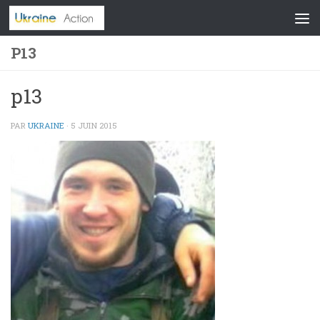
Skip to content
P13
p13
PAR
UKRAINE
·
5 JUIN 2015