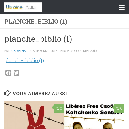
Skip to content
PLANCHE_BIBLIO (1)
planche_biblio (1)
PAR
UKRAINE
· PUBLIÉ
9 MAI 2015
· MIS À JOUR
9 MAI 2015
planche_biblio (1)
Facebook
Twitter
VOUS AIMEREZ AUSSI...
0
0