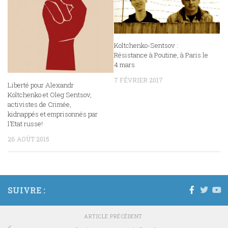
Koltchenko-Sentsov :
Résistance à Poutine, à Paris le
4 mars
7 FÉVRIER 2017
Liberté pour Alexandr
Koltchenko et Oleg Sentsov,
activistes de Crimée,
kidnappés et emprisonnés par
l’Etat russe!
26 AOÛT 2015
SUIVRE :
ARTICLE PRÉCÉDENT