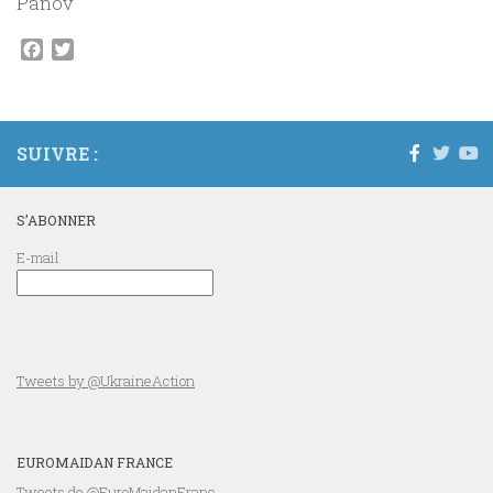
Panov
Facebook
Twitter
SUIVRE :
S’ABONNER
E-mail
Tweets by @UkraineAction
EUROMAIDAN FRANCE
Tweets de @EuroMaidanFranc