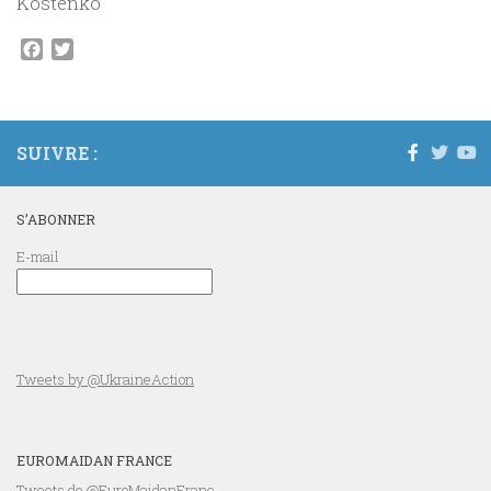
Kostenko
Facebook
Twitter
SUIVRE :
S’ABONNER
E-mail
Tweets by @UkraineAction
EUROMAIDAN FRANCE
Tweets de @EuroMaidanFranc