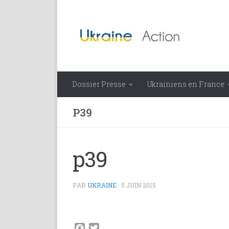
Skip to content
Dossier Presse
Ukrainiens en France
P39
p39
PAR
UKRAINE
·
5 JUIN 2015
Facebook
Twitter