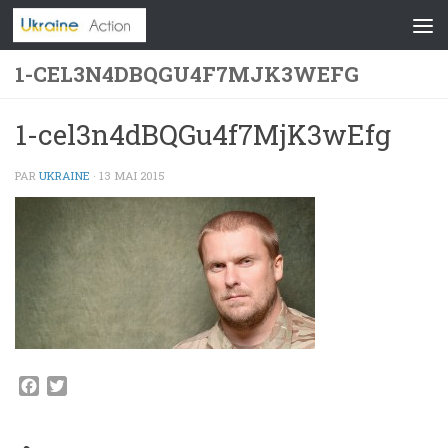
Skip to content
1-CEL3N4DBQGU4F7MJK3WEFG
1-cel3n4dBQGu4f7MjK3wEfg
PAR
UKRAINE
·
13 MAI 2015
Facebook
Twitter